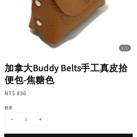
1
/1
加拿大Buddy Belts手工真皮拾
便包-焦糖色
Regular
NT$ 850
price
數量