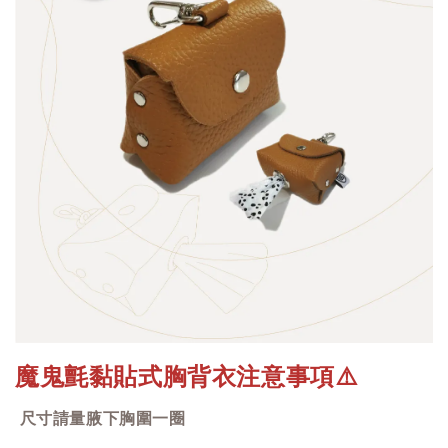
魔鬼氈黏貼式胸背衣注意事項
⚠️
尺寸請量腋下胸圍一圈