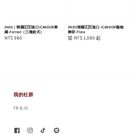
D436｜韓國🇰🇷進口iCANDOR牽
D435|韓國🇰🇷進口-iCANDOR寵物
繩-Forrest（三種款式）
胸背-Flora
Regular
NT$ 980
Regular
從
NT$ 1,080
起
price
price
我的社群
FB & IG