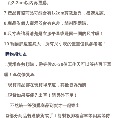
距2-3cm以內再選購。
7 產品實際商品可能會有1-2cm剪裁差異，盡請見諒。
8.商品依個人顯示器會有色差，請斟酌選購。
9.尺寸表請看清楚是衣服平量或是圍一圈的尺寸喔！
10.寵物胖瘦差異大，所有尺寸表的體重僅供參考喔！
購物須知
⚠️
‼️
賣場多數預購，需等候20-30個工作天可以等待再下單
喔！
🙏
勿催貨
🙏
‼️
現貨商品都在現貨得來速，其餘皆為預購
‼️
現貨如果要優先出單！請另外下單！
不然統一等預購商品到貨才一起寄出
🔮
部分商品若遇缺貨或手工訂製款排程塞車等因素等待