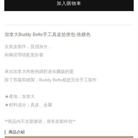
加入購物車
加拿大Buddy Belts手工真皮拾便包-焦糖色
全真皮製作，質感加分，
和胸背帶搭配更好看
來自加拿大狗爸狗媽對迷你臘腸的愛
除了剪裁和縫製，Buddy Belts都是完全手工製作
★產地：加拿大
★材料成分：真皮、金屬
**商品內不含塑膠袋，僅有皮製外包**
商品介紹