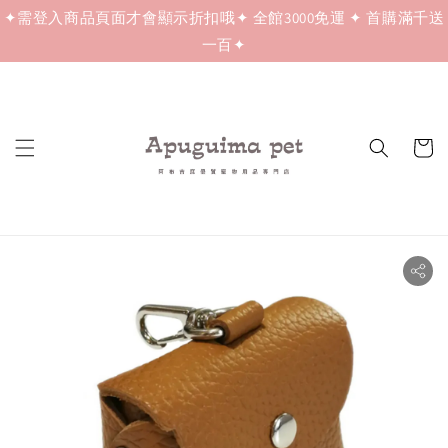
✦需登入商品頁面才會顯示折扣哦✦ 全館3000免運 ✦ 首購滿千送
一百✦