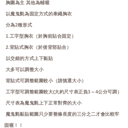
胸圍為主 其他為輔喔
以魔鬼氈為固定方式的牽繩胸衣
分為2種形式
1.工字型胸衣（於胸前貼合固定）
2.背貼式胸衣（於後背部貼合）
以交錯的方式上下黏貼
大多可以調整大小
背貼式可調整範圍較小（請慎選大小）
工字型可調整範圍較大(大約尺寸表正負3～4公分可調）
尺寸表為魔鬼氈上下正常對齊的大小
魔鬼氈黏貼範圍只少要整條長度的三分之二才會比較牢
固喔！！