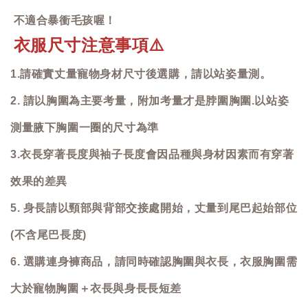
不適合暴衝毛孩喔！
衣服尺寸注意事項
⚠️
1.請確實丈量寵物身材尺寸後選購，請以站姿量測。
2. 請以胸圍為主要考量，附加考量才是脖圍胸圍.以站姿
測量腋下胸圍一圈的尺寸為準
3.衣長穿著長度與袖子長度會因品種與身材因素而有穿著
效果的差異
5. 身長請以頸部與背部交接處開始，丈量到尾巴起始部位
(不含尾巴長度)
6. 選購連身褲商品，請同時確認胸圍與衣長，衣服胸圍需
大於寵物胸圍＋衣長與身長長短差