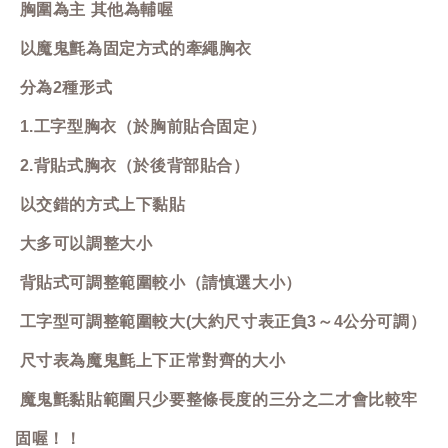
胸圍為主 其他為輔喔
以魔鬼氈為固定方式的牽繩胸衣
分為2種形式
1.工字型胸衣（於胸前貼合固定）
2.背貼式胸衣（於後背部貼合）
以交錯的方式上下黏貼
大多可以調整大小
背貼式可調整範圍較小（請慎選大小）
工字型可調整範圍較大(大約尺寸表正負3～4公分可調）
尺寸表為魔鬼氈上下正常對齊的大小
魔鬼氈黏貼範圍只少要整條長度的三分之二才會比較牢
固喔！！