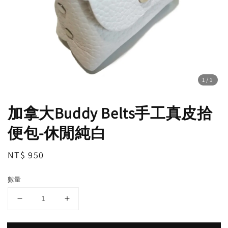
1
/1
加拿大Buddy Belts手工真皮拾
便包-休閒純白
Regular
NT$ 950
price
數量