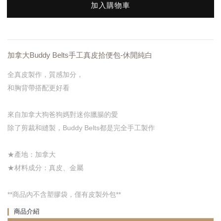
加入購物車
加拿大Buddy Belts手工真皮拾便包-休閒純白
全真皮製作，質感加分，
和胸背帶搭配更好看
來自加拿大狗爸狗媽對迷你臘腸的愛
除了剪裁和縫製，Buddy Belts都是完全手工製作
★產地：加拿大
★材料成分：真皮、金屬
**商品內不含塑膠袋，僅有皮製外包**
商品介紹