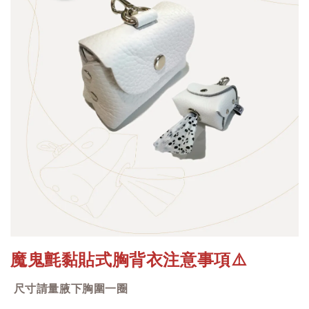
魔鬼氈黏貼式胸背衣注意事項
⚠️
尺寸請量腋下胸圍一圈