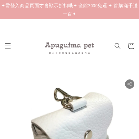
✦需登入商品頁面才會顯示折扣哦✦ 全館3000免運 ✦ 首購滿千送
一百✦