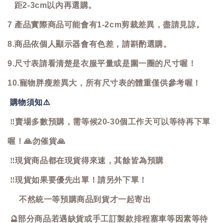
距2-3cm以內再選購。
7 產品實際商品可能會有1-2cm剪裁差異，盡請見諒。
8.商品依個人顯示器會有色差，請斟酌選購。
9.尺寸表請看清楚是衣服平量或是圍一圈的尺寸喔！
10.寵物胖瘦差異大，所有尺寸表的體重僅供參考喔！
購物須知
⚠️
‼️
賣場多數預購，需等候20-30個工作天可以等待再下單
喔！
🙏
勿催貨
🙏
‼️
現貨商品都在現貨得來速，其餘皆為預購
‼️
現貨如果要優先出單！請另外下單！
不然統一等預購商品到貨才一起寄出
🔮
部分商品若遇缺貨或手工訂製款排程塞車等因素等待