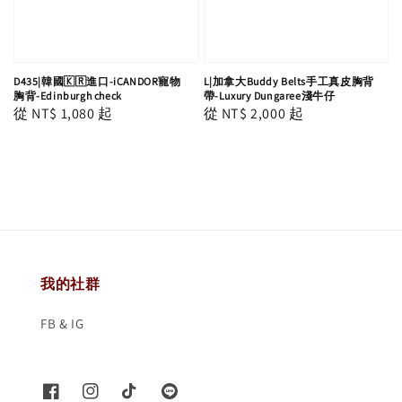
D435|韓國🇰🇷進口-iCANDOR寵物
L|加拿大Buddy Belts手工真皮胸背
胸背-Edinburgh check
帶-Luxury Dungaree淺牛仔
Regular
從
NT$ 1,080
起
Regular
從
NT$ 2,000
起
price
price
我的社群
FB & IG