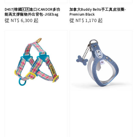
D457|韓國🇰🇷進口iCANDOR多功
加拿大Buddy Belts手工真皮項圈-
能高支撐寵物外出背包-JIGEbag
Premium Black
Regular
從
NT$ 6,300
起
Regular
從
NT$ 1,170
起
price
price