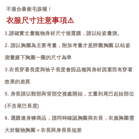
不適合暴衝毛孩喔！
衣服尺寸注意事項
⚠️
1.請確實丈量寵物身材尺寸後選購，請以站姿量測。
2. 請以胸圍為主要考量，附加考量才是脖圍胸圍.以站姿
測量腋下胸圍一圈的尺寸為準
3.衣長穿著長度與袖子長度會因品種與身材因素而有穿著
效果的差異
5. 身長請以頸部與背部交接處開始，丈量到尾巴起始部位
(不含尾巴長度)
6. 選購連身褲商品，請同時確認胸圍與衣長，衣服胸圍需
大於寵物胸圍＋衣長與身長長短差