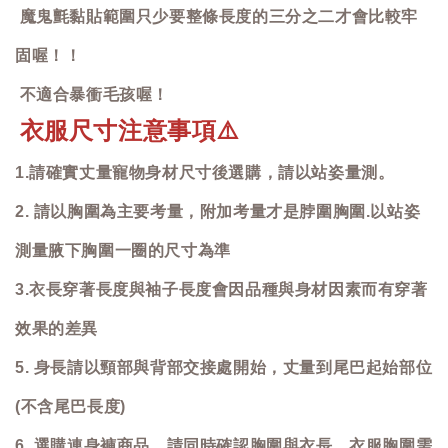
魔鬼氈黏貼範圍只少要整條長度的三分之二才會比較牢
固喔！！
不適合暴衝毛孩喔！
衣服尺寸注意事項
⚠️
1.請確實丈量寵物身材尺寸後選購，請以站姿量測。
2. 請以胸圍為主要考量，附加考量才是脖圍胸圍.以站姿
測量腋下胸圍一圈的尺寸為準
3.衣長穿著長度與袖子長度會因品種與身材因素而有穿著
效果的差異
5. 身長請以頸部與背部交接處開始，丈量到尾巴起始部位
(不含尾巴長度)
6. 選購連身褲商品，請同時確認胸圍與衣長，衣服胸圍需