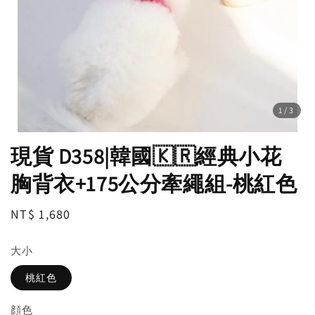
1
/3
現貨 D358|韓國🇰🇷經典小花
胸背衣+175公分牽繩組-桃紅色
Regular
NT$ 1,680
price
大小
桃紅色
顔色