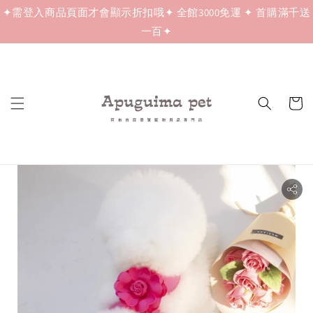
✦需登入商品頁面才會顯示折扣哦✦ 全館3000免運 ✦ 首購滿千送
一百✦