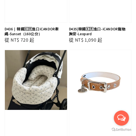
D436｜韓國🇰🇷進口iCANDOR牽
D435|韓國🇰🇷進口-iCANDOR寵物
繩-Sunset（160公分）
胸背-Leopard
Regular
從
NT$ 720
起
Regular
從
NT$ 1,090
起
price
price