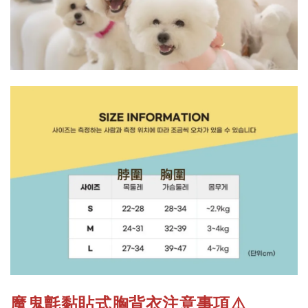
魔鬼氈黏貼式胸背衣注意事項
⚠️