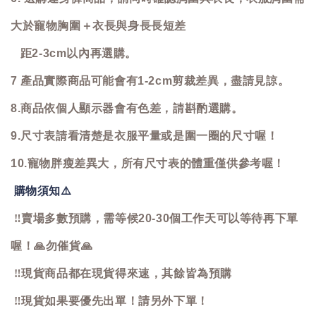
大於寵物胸圍＋衣長與身長長短差
距2-3cm以內再選購。
7 產品實際商品可能會有1-2cm剪裁差異，盡請見諒。
8.商品依個人顯示器會有色差，請斟酌選購。
9.尺寸表請看清楚是衣服平量或是圍一圈的尺寸喔！
10.寵物胖瘦差異大，所有尺寸表的體重僅供參考喔！
購物須知
⚠️
‼️
賣場多數預購，需等候20-30個工作天可以等待再下單
喔！
🙏
勿催貨
🙏
‼️
現貨商品都在現貨得來速，其餘皆為預購
‼️
現貨如果要優先出單！請另外下單！