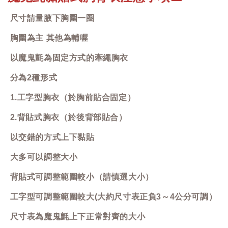
尺寸請量腋下胸圍一圈
胸圍為主 其他為輔喔
以魔鬼氈為固定方式的牽繩胸衣
分為2種形式
1.工字型胸衣（於胸前貼合固定）
2.背貼式胸衣（於後背部貼合）
以交錯的方式上下黏貼
大多可以調整大小
背貼式可調整範圍較小（請慎選大小）
工字型可調整範圍較大(大約尺寸表正負3～4公分可調）
尺寸表為魔鬼氈上下正常對齊的大小