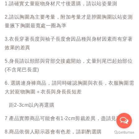
1.請確實丈量寵物身材尺寸後選購，請以站姿量測
2.請以胸圍為主要考量，附加考量才是脖圍胸圍以站姿測
量腋下胸圍最寬處一圈為準
3.衣長穿著長度與袖子長度會因品種與身材因素而有穿著
效果的差異
5.身長請以頸部與背部交接處開始，丈量到尾巴起始部位
(不含尾巴長度)
6. 選購連身褲商品，請同時確認胸圍與衣長，衣服胸圍需
大於寵物胸圍＋衣長與身長長短差
距2-3cm以內再選購
7 產品實際商品可能會有1-2cm剪裁差異，盡請見諒
8.商品依個人顯示器會有色差，請斟酌選購