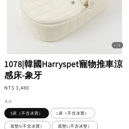
1
/8
1078|韓國Harryspet寵物推車涼
感床-象牙
Regular
NT$ 3,480
price
大小
S床（不含冰寶）
L床（不含冰寶）
底墊S(不含冰寶）
底墊L(不含冰墊）