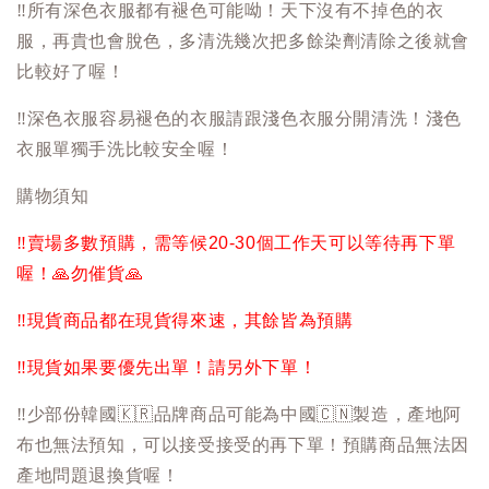
‼️
所有深色衣服都有褪色可能呦！天下沒有不掉色的衣
服，再貴也會脫色，多清洗幾次把多餘染劑清除之後就會
比較好了喔！
‼️
深色衣服容易褪色的衣服請跟淺色衣服分開清洗！淺色
衣服單獨手洗比較安全喔！
購物須知
‼️
賣場多數預購，需等候20-30個工作天可以等待再下單
喔！
🙏
勿催貨
🙏
‼️
現貨商品都在現貨得來速，其餘皆為預購
‼️
現貨如果要優先出單！請另外下單！
‼️
少部份韓國
🇰🇷
品牌商品可能為中國
🇨🇳
製造，產地阿
布也無法預知，可以接受接受的再下單！預購商品無法因
產地問題退換貨喔！