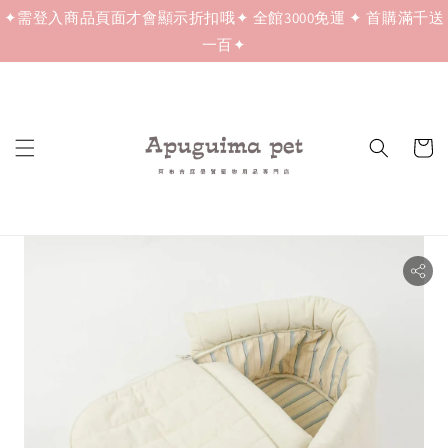
✦需登入商品頁面才會顯示折扣哦✦ 全館3000免運 ✦ 首購滿千送
一百✦