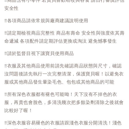
‼️
商品含有小零件 若寶貝喜歡啃咬與吞食 請自行審慎評估
安全性
‼️
各項商品請依常規與廠商建議說明使用
‼️
請定期檢視商品完整性 商品有壽命 安全性與強度依其壽
命遞減 各項配件請定期評估更換或淘汰 避免憾事發生
‼️
請於監督目視下讓寶貝使用商品
‼️
衣服及其他商品使用前請先確認商品狀態與尺寸，確認
沒問題後請先執行一次完整清潔，保護寶貝喔！以避免衣
服或其他商品發生暈染毛色、包包或其他商品的可能
‼️
所有深色衣服都有褪色可能呦！天下沒有不掉色的衣
服，再貴也會脫色，多清洗幾次把多餘染劑清除之後就會
比較好了喔！
‼️
深色衣服容易褪色的衣服請跟淺色衣服分開清洗！淺色