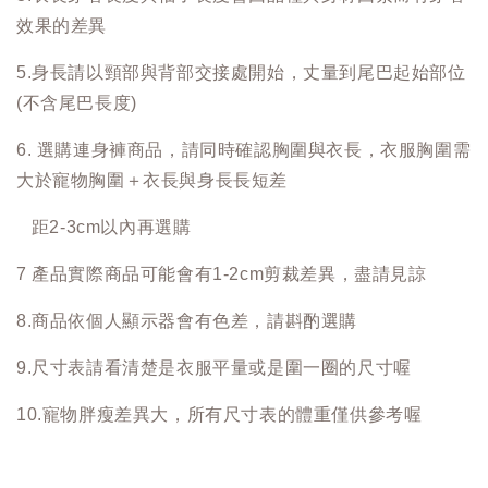
效果的差異
5.身長請以頸部與背部交接處開始，丈量到尾巴起始部位
(不含尾巴長度)
6. 選購連身褲商品，請同時確認胸圍與衣長，衣服胸圍需
大於寵物胸圍＋衣長與身長長短差
距2-3cm以內再選購
7 產品實際商品可能會有1-2cm剪裁差異，盡請見諒
8.商品依個人顯示器會有色差，請斟酌選購
9.尺寸表請看清楚是衣服平量或是圍一圈的尺寸喔
10.寵物胖瘦差異大，所有尺寸表的體重僅供參考喔