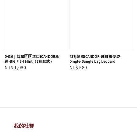
D436｜韓國🇰🇷進口iCANDOR牽
437|韓國iCANDOR-圓餅撿便袋-
繩-BIG FISH Mint（3種款式）
Dingle-Dangle bag Leopard
Regular
NT$ 1,080
Regular
NT$ 580
price
price
我的社群