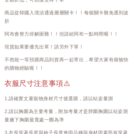
商品從韓國入境須通過層層關卡！！每個關卡難免遇到波
折
阿布會努力排解困難！！但請給阿布一點時間喔！！
現貨如果要優先出單！請另外下單！
不然統一等預購商品到貨再一起寄出，希望大家有個愉快
的購物經驗喔！！
衣服尺寸注意事項
⚠️
1.請確實丈量寵物身材尺寸後選購，請以站姿量測
2.請以胸圍為主要考量，附加考量才是脖圍胸圍以站姿測
量腋下胸圍最寬處一圈為準
3.衣長穿著長度與袖子長度會因品種與身材因素而有穿著