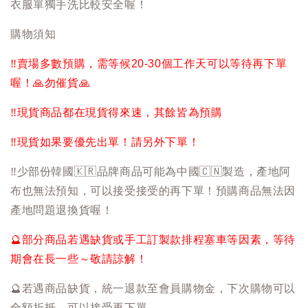
衣服單獨手洗比較安全喔！
購物須知
‼️
賣場多數預購，需等候20-30個工作天可以等待再下單
喔！
🙏
勿催貨
🙏
‼️
現貨商品都在現貨得來速，其餘皆為預購
‼️
現貨如果要優先出單！請另外下單！
‼️
少部份韓國
🇰🇷
品牌商品可能為中國
🇨🇳
製造，產地阿
布也無法預知，可以接受接受的再下單！預購商品無法因
產地問題退換貨喔！
🔮
部分商品若遇缺貨或手工訂製款排程塞車等因素，等待
期會在長一些～敬請諒解！
🔮
若遇商品缺貨，統一退款至會員購物金，下次購物可以
全額折抵，可以接受再下單