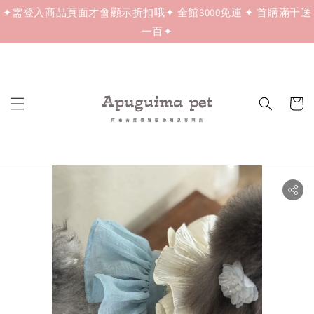
✦需登入商品頁面才會顯示折扣哦✦ 全館3000免運 ✦ 首購滿千送
一百✦