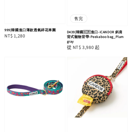
售完
999|韓國進口薄款透氣碎花車圍
D439|韓國🇰🇷進口-iCANDOR 斜肩
Regular
NT$ 1,280
背式寵物背帶-Peekaboo bag_Plum
gray
price
Regular
從
NT$ 3,980
起
price