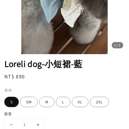
1
/3
Loreli dog-小短裙-藍
Regular
NT$ 890
price
大小
S
SM
M
L
XL
2XL
數量