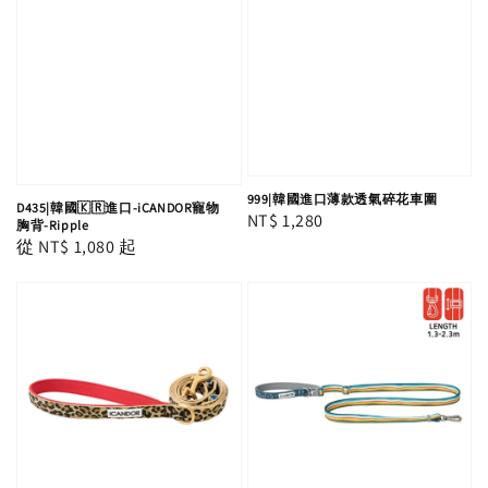
999|韓國進口薄款透氣碎花車圍
D435|韓國🇰🇷進口-iCANDOR寵物
Regular
NT$ 1,280
胸背-Ripple
Regular
從
NT$ 1,080
起
price
price