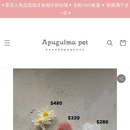
✦需登入商品頁面才會顯示折扣哦✦ 全館3000免運 ✦ 首購滿千送
一百✦