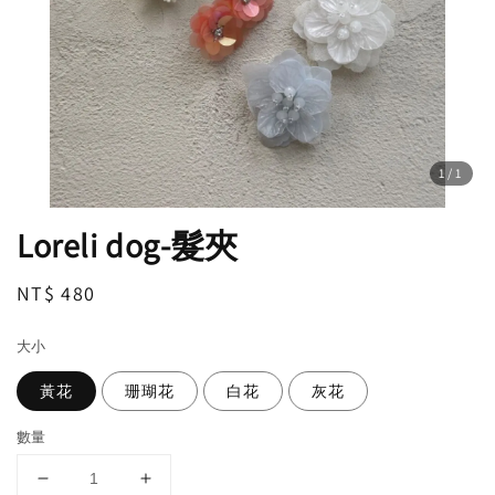
1
/1
Loreli dog-髮夾
Regular
NT$ 480
price
大小
黃花
珊瑚花
白花
灰花
數量