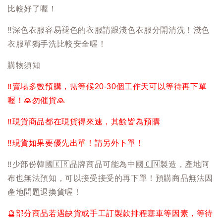
比較好了喔！
‼️
深色衣服容易褪色的衣服請跟淺色衣服分開清洗！淺色
衣服單獨手洗比較安全喔！
購物須知
‼️
賣場多數預購，需等候20-30個工作天可以等待再下單
喔！
🙏
勿催貨
🙏
‼️
現貨商品都在現貨得來速，其餘皆為預購
‼️
現貨如果要優先出單！請另外下單！
‼️
少部份韓國
🇰🇷
品牌商品可能為中國
🇨🇳
製造，產地阿
布也無法預知，可以接受接受的再下單！預購商品無法因
產地問題退換貨喔！
🔮
部分商品若遇缺貨或手工訂製款排程塞車等因素，等待