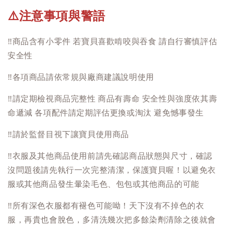
注意事項與警語
⚠️
‼️
商品含有小零件 若寶貝喜歡啃咬與吞食 請自行審慎評估
安全性
‼️
各項商品請依常規與廠商建議說明使用
‼️
請定期檢視商品完整性 商品有壽命 安全性與強度依其壽
命遞減 各項配件請定期評估更換或淘汰 避免憾事發生
‼️
請於監督目視下讓寶貝使用商品
‼️
衣服及其他商品使用前請先確認商品狀態與尺寸，確認
沒問題後請先執行一次完整清潔，保護寶貝喔！以避免衣
服或其他商品發生暈染毛色、包包或其他商品的可能
‼️
所有深色衣服都有褪色可能呦！天下沒有不掉色的衣
服，再貴也會脫色，多清洗幾次把多餘染劑清除之後就會