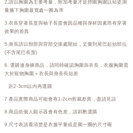
2.請以胸圍為主要考量，附加考量才是脖圍胸圍以站姿測
量腋下胸圍最寬處一圈為準
3.衣長穿著長度與袖子長度會因品種與身材因素而有穿著
效果的差異
5.身長請以頸部與背部交接處開始，丈量到尾巴起始部位
(不含尾巴長度)
6. 選購連身褲商品，請同時確認胸圍與衣長，衣服胸圍需
大於寵物胸圍＋衣長與身長長短差
距2-3cm以內再選購
7 產品實際商品可能會有1-2cm剪裁差異，盡請見諒
8.商品依個人顯示器會有色差，請斟酌選購
9.尺寸表請看清楚是衣服平量或是圍一圈的尺寸喔