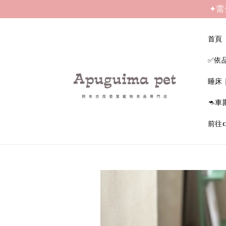
✦需
首頁
✅依
睡床
🦘車
前往