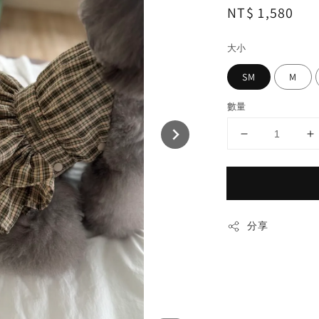
Regular
NT$ 1,580
price
大小
SM
M
數量
分享