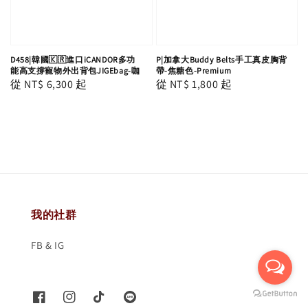
D458|韓國🇰🇷進口iCANDOR多功
P|加拿大Buddy Belts手工真皮胸背
能高支撐寵物外出背包JIGEbag-咖
帶-焦糖色-Premium
Regular
從
NT$ 6,300
起
Regular
從
NT$ 1,800
起
price
price
我的社群
FB & IG