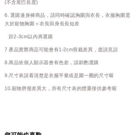
(不含尾巴長度)
6. 選購連身褲商品，請同時確認胸圍與衣長，衣服胸圍需
大於寵物胸圍＋衣長與身長長短差
距2-3cm以內再選購
7 產品實際商品可能會有1-2cm剪裁差異，盡請見諒
8.商品依個人顯示器會有色差，請斟酌選購
9.尺寸表請看清楚是衣服平量或是圍一圈的尺寸喔
10.寵物胖瘦差異大，所有尺寸表的體重僅供參考喔