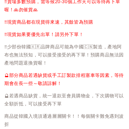
‼️
賣場多數預購，需等候20-30個工作天可以等待再下單
喔！
🙏
勿催貨
🙏
‼️
現貨商品都在現貨得來速，其餘皆為預購
‼️
現貨如果要優先出單！請另外下單！
‼️
少部份韓國
🇰🇷
品牌商品可能為中國
🇨🇳
製造，產地阿
布也無法預知，可以接受接受的再下單！預購商品無法因
產地問題退換貨喔！
🔮
部分商品若遇缺貨或手工訂製款排程塞車等因素，等待
期會在長一些～敬請諒解！
🔮
若遇商品缺貨，統一退款至會員購物金，下次購物可以
全額折抵，可以接受再下單
商品從韓國入境須通過層層關卡！！每個關卡難免遇到波
折