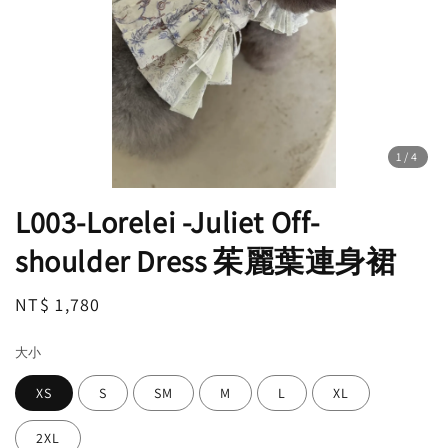
1
/4
L003-Lorelei -Juliet Off-
shoulder Dress 茱麗葉連身裙
Regular
NT$ 1,780
售完
price
大小
XS
S
SM
M
L
XL
2XL