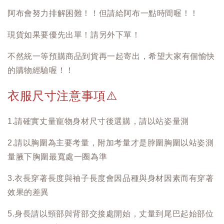
阿布會努力排解困難！！但請給阿布一點時間喔！！
現貨如果要優先出單！請另外下單！
不然統一等預購商品到貨再一起寄出，希望大家有個愉快
的購物經驗喔！！
衣服尺寸注意事項
⚠️
1.請確實丈量寵物身材尺寸後選購，請以站姿量測
2.請以胸圍為主要考量，附加考量才是脖圍胸圍以站姿測
量腋下胸圍最寬處一圈為準
3.衣長穿著長度與袖子長度會因品種與身材因素而有穿著
效果的差異
5.身長請以頸部與背部交接處開始，丈量到尾巴起始部位