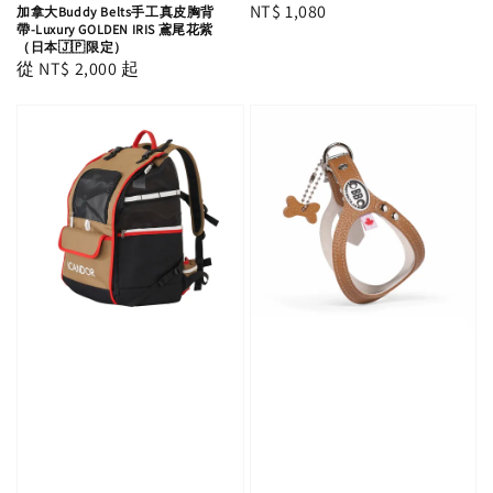
Regular
NT$ 1,080
加拿大Buddy Belts手工真皮胸背
帶-Luxury GOLDEN IRIS 鳶尾花紫
price
（日本🇯🇵限定）
Regular
從
NT$ 2,000
起
price