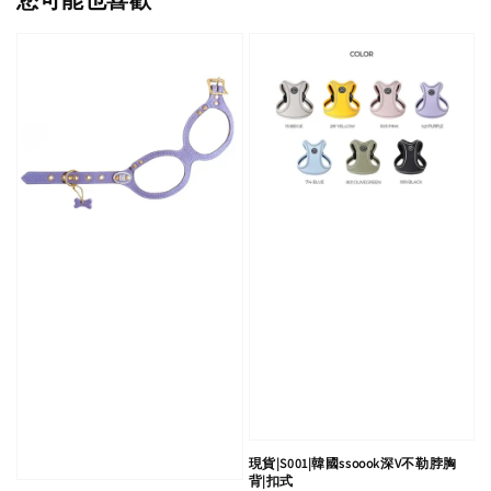
您可能也喜歡
現貨|S001|韓國ssoook深V不勒脖胸
背|扣式