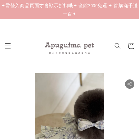
✦需登入商品頁面才會顯示折扣哦✦ 全館3000免運 ✦ 首購滿千送
一百✦