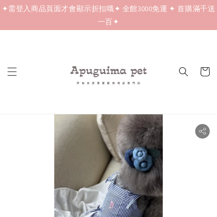
✦需登入商品頁面才會顯示折扣哦✦ 全館3000免運 ✦ 首購滿千送
一百✦