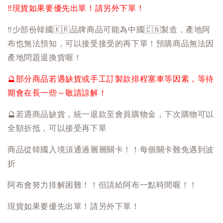
‼️
現貨如果要優先出單！請另外下單！
‼️
少部份韓國
🇰🇷
品牌商品可能為中國
🇨🇳
製造，產地阿
布也無法預知，可以接受接受的再下單！預購商品無法因
產地問題退換貨喔！
🔮
部分商品若遇缺貨或手工訂製款排程塞車等因素，等待
期會在長一些～敬請諒解！
🔮
若遇商品缺貨，統一退款至會員購物金，下次購物可以
全額折抵，可以接受再下單
商品從韓國入境須通過層層關卡！！每個關卡難免遇到波
折
阿布會努力排解困難！！但請給阿布一點時間喔！！
現貨如果要優先出單！請另外下單！