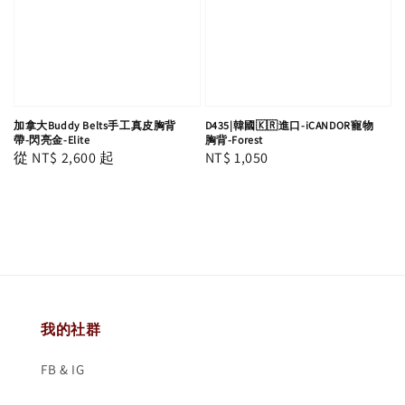
加拿大Buddy Belts手工真皮胸背
D435|韓國🇰🇷進口-iCANDOR寵物
帶-閃亮金-Elite
胸背-Forest
Regular
從
NT$ 2,600
起
Regular
NT$ 1,050
price
price
我的社群
FB & IG