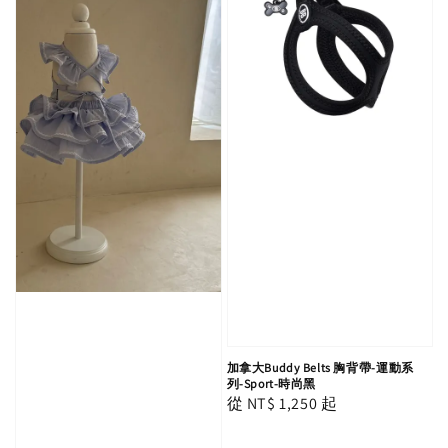
加拿大Buddy Belts 胸背帶-運動系
列-Sport-時尚黑
Regular
從
NT$ 1,250
起
price