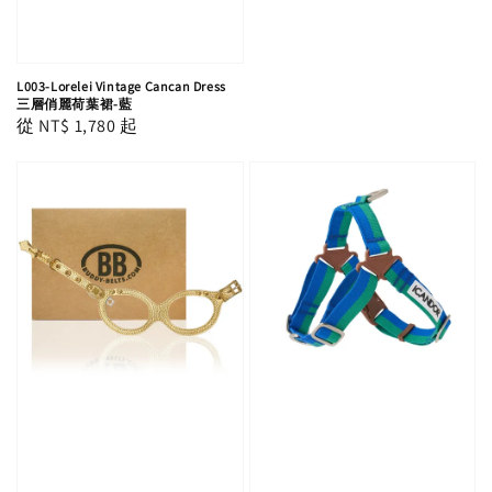
L003-Lorelei Vintage Cancan Dress
三層俏麗荷葉裙-藍
Regular
從
NT$ 1,780
起
price