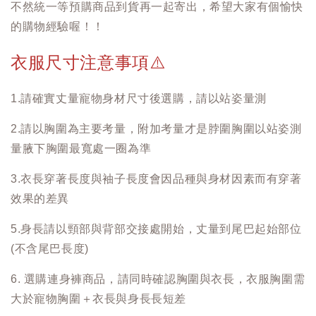
不然統一等預購商品到貨再一起寄出，希望大家有個愉快
的購物經驗喔！！
衣服尺寸注意事項
⚠️
1.請確實丈量寵物身材尺寸後選購，請以站姿量測
2.請以胸圍為主要考量，附加考量才是脖圍胸圍以站姿測
量腋下胸圍最寬處一圈為準
3.衣長穿著長度與袖子長度會因品種與身材因素而有穿著
效果的差異
5.身長請以頸部與背部交接處開始，丈量到尾巴起始部位
(不含尾巴長度)
6. 選購連身褲商品，請同時確認胸圍與衣長，衣服胸圍需
大於寵物胸圍＋衣長與身長長短差