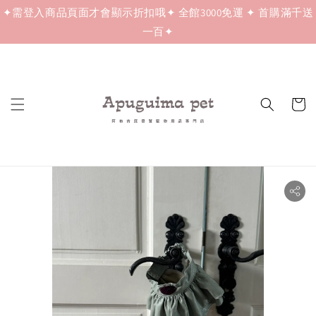
✦需登入商品頁面才會顯示折扣哦✦ 全館3000免運 ✦ 首購滿千送
一百✦