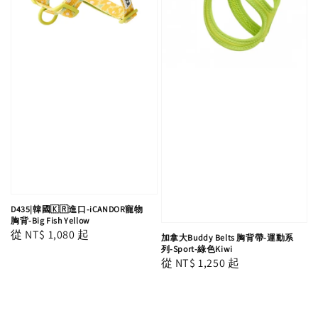
D435|韓國🇰🇷進口-iCANDOR寵物
胸背-Big Fish Yellow
Regular
從
NT$ 1,080
起
加拿大Buddy Belts 胸背帶-運動系
列-Sport-綠色Kiwi
price
Regular
從
NT$ 1,250
起
price