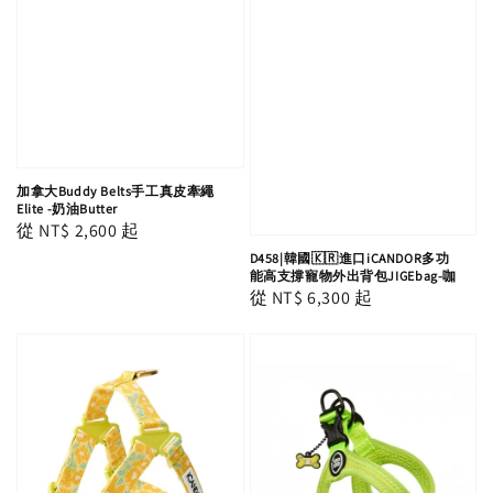
加拿大Buddy Belts手工真皮牽繩
Elite -奶油Butter
Regular
從
NT$ 2,600
起
price
D458|韓國🇰🇷進口iCANDOR多功
能高支撐寵物外出背包JIGEbag-咖
Regular
從
NT$ 6,300
起
price