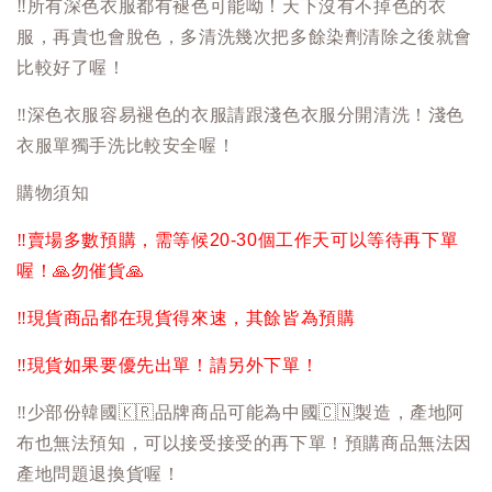
‼️
所有深色衣服都有褪色可能呦！天下沒有不掉色的衣
服，再貴也會脫色，多清洗幾次把多餘染劑清除之後就會
比較好了喔！
‼️
深色衣服容易褪色的衣服請跟淺色衣服分開清洗！淺色
衣服單獨手洗比較安全喔！
購物須知
‼️
賣場多數預購，需等候20-30個工作天可以等待再下單
喔！
🙏
勿催貨
🙏
‼️
現貨商品都在現貨得來速，其餘皆為預購
‼️
現貨如果要優先出單！請另外下單！
‼️
少部份韓國
🇰🇷
品牌商品可能為中國
🇨🇳
製造，產地阿
布也無法預知，可以接受接受的再下單！預購商品無法因
產地問題退換貨喔！