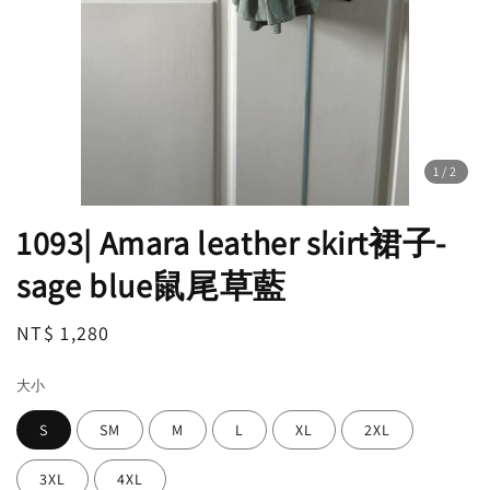
1
/2
1093| Amara leather skirt裙子-
sage blue鼠尾草藍
Regular
NT$ 1,280
price
大小
S
SM
M
L
XL
2XL
3XL
4XL