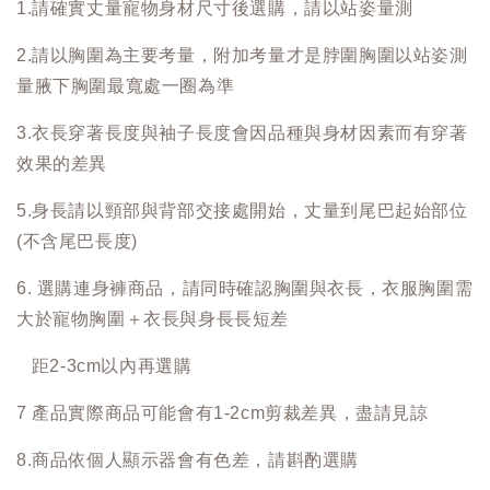
1.請確實丈量寵物身材尺寸後選購，請以站姿量測
2.請以胸圍為主要考量，附加考量才是脖圍胸圍以站姿測
量腋下胸圍最寬處一圈為準
3.衣長穿著長度與袖子長度會因品種與身材因素而有穿著
效果的差異
5.身長請以頸部與背部交接處開始，丈量到尾巴起始部位
(不含尾巴長度)
6. 選購連身褲商品，請同時確認胸圍與衣長，衣服胸圍需
大於寵物胸圍＋衣長與身長長短差
距2-3cm以內再選購
7 產品實際商品可能會有1-2cm剪裁差異，盡請見諒
8.商品依個人顯示器會有色差，請斟酌選購