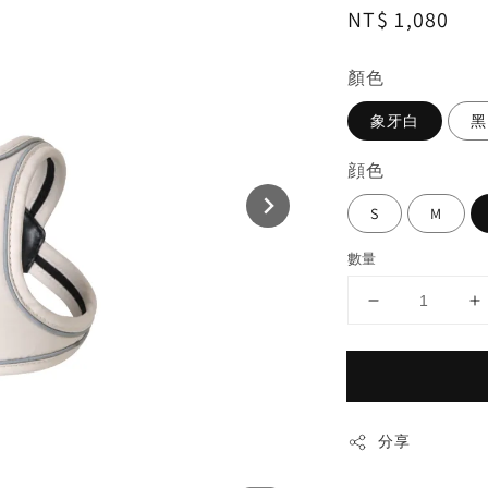
Regular
NT$ 1,080
price
顏色
象牙白
黑
顔色
S
M
數量
分享