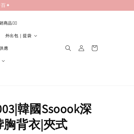
一百✦
促銷商品❤️‍🔥
外出包｜提袋
貨供應
03|韓國Ssoook深
脖胸背衣|夾式