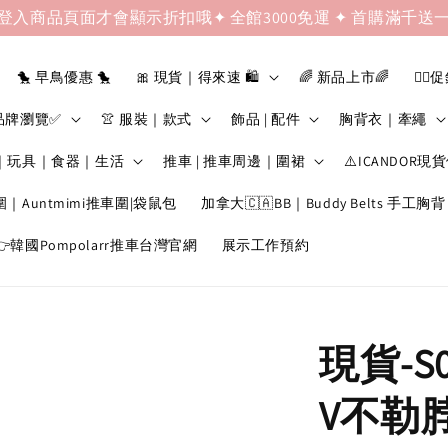
登入商品頁面才會顯示折扣哦✦ 全館3000免運 ✦ 首購滿千送
🐤 早鳥優惠 🐤
🎀 現貨｜得來速 🛍️
🌈 新品上市🌈
❤️‍🔥
品牌瀏覽✅
👚 服裝｜款式
飾品 | 配件
胸背衣｜牽繩
｜玩具｜食器｜生活
推車 | 推車周邊｜圍裙
⚠️ICANDOR現
圍｜Auntmimi推車圍|袋鼠包
加拿大🇨🇦BB｜Buddy Belts 手工胸背
韓國Pompolarr推車台灣官網
展示工作預約
現貨-S0
V不勒