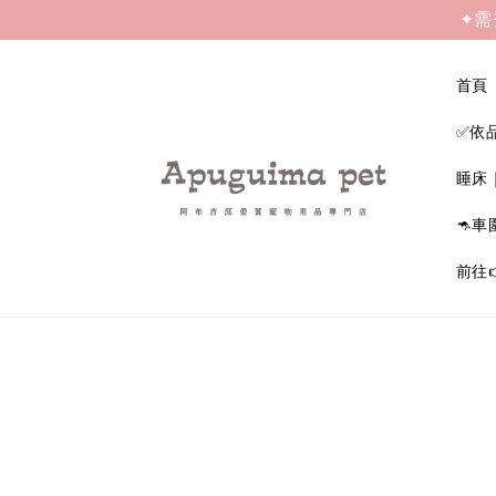
✦需
首頁
✅依
睡床
🦘車
前往