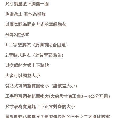
尺寸請量腋下胸圍一圈
胸圍為主 其他為輔喔
以魔鬼氈為固定方式的牽繩胸衣
分為2種形式
1.工字型胸衣（於胸前貼合固定）
2.背貼式胸衣（於後背部貼合）
以交錯的方式上下黏貼
大多可以調整大小
背貼式可調整範圍較小（請慎選大小）
工字型可調整範圍較大(大約尺寸表正負3～4公分可調）
尺寸表為魔鬼氈上下正常對齊的大小
魔鬼氈黏貼範圍只少要整條長度的三分之二才會比較牢