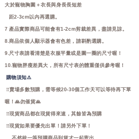
大於寵物胸圍＋衣長與身長長短差
距2-3cm以內再選購。
7 產品實際商品可能會有1-2cm剪裁差異，盡請見諒。
8.商品依個人顯示器會有色差，請斟酌選購。
9.尺寸表請看清楚是衣服平量或是圍一圈的尺寸喔！
10.寵物胖瘦差異大，所有尺寸表的體重僅供參考喔！
購物須知
⚠️
‼️
賣場多數預購，需等候20-30個工作天可以等待再下單
喔！
🙏
勿催貨
🙏
‼️
現貨商品都在現貨得來速，其餘皆為預購
‼️
現貨如果要優先出單！請另外下單！
不然統一等預購商品到貨才一起寄出