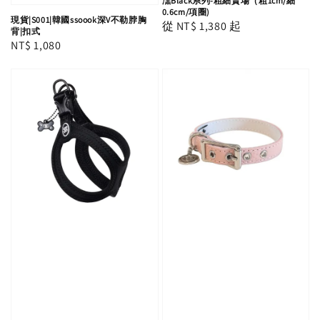
潶Black系列-粗細賣場（粗1cm/細
0.6cm/項圈)
現貨|S001|韓國ssoook深V不勒脖胸
Regular
從
NT$ 1,380
起
背|扣式
price
Regular
NT$ 1,080
price