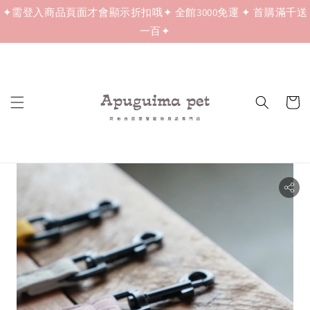
✦需登入商品頁面才會顯示折扣哦✦ 全館3000免運 ✦ 首購滿千送
一百✦