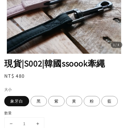
1
/4
現貨|S002|韓國ssoook牽繩
Regular
NT$ 480
price
大小
象牙白
黑
紫
黃
粉
藍
數量