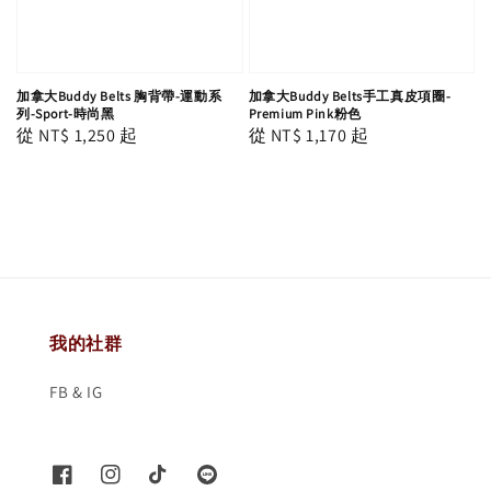
加拿大Buddy Belts 胸背帶-運動系
加拿大Buddy Belts手工真皮項圈-
列-Sport-時尚黑
Premium Pink粉色
Regular
從
NT$ 1,250
起
Regular
從
NT$ 1,170
起
price
price
我的社群
FB & IG