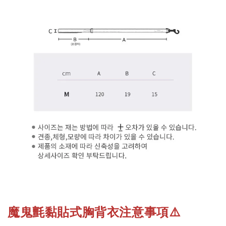
魔鬼氈黏貼式胸背衣注意事項
⚠️