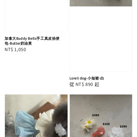
加拿大Buddy Belts手工真皮拾便
包-Butter奶油黃
Regular
NT$ 1,050
price
Loreli dog-小短裙-白
Regular
從
NT$ 890
起
price