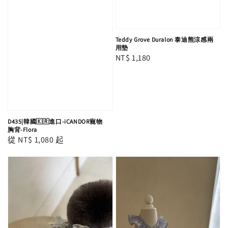
Teddy Grove Duralon 泰迪熊涼感兩
用墊
Regular
NT$ 1,180
price
D435|韓國🇰🇷進口-iCANDOR寵物
胸背-Flora
Regular
從
NT$ 1,080
起
price