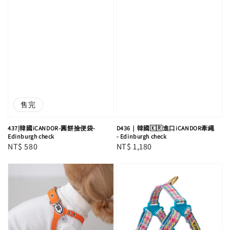
售完
437|韓國iCANDOR-圓餅撿便袋-
D436｜韓國🇰🇷進口iCANDOR牽繩
Edinburgh check
- Edinburgh check
Regular
NT$ 580
Regular
NT$ 1,180
price
price