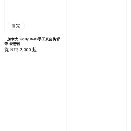
售完
L|加拿大Buddy Belts手工真皮胸背
帶-愛戀粉
Regular
從
NT$ 2,000
起
price