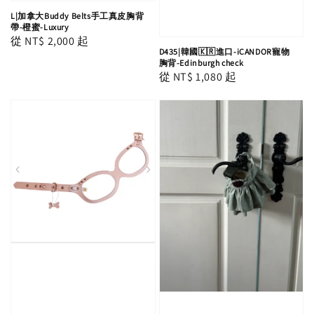
L|加拿大Buddy Belts手工真皮胸背
帶-橙蜜-Luxury
Regular
從
NT$ 2,000
起
D435|韓國🇰🇷進口-iCANDOR寵物
price
胸背-Edinburgh check
Regular
從
NT$ 1,080
起
price