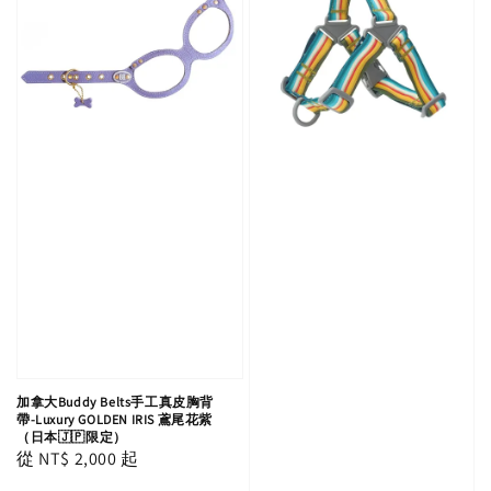
加拿大Buddy Belts手工真皮胸背
帶-Luxury GOLDEN IRIS 鳶尾花紫
（日本🇯🇵限定）
Regular
從
NT$ 2,000
起
price