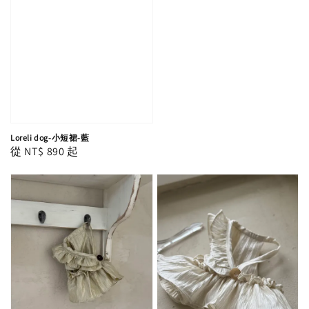
Loreli dog-小短裙-藍
Regular
從
NT$ 890
起
price