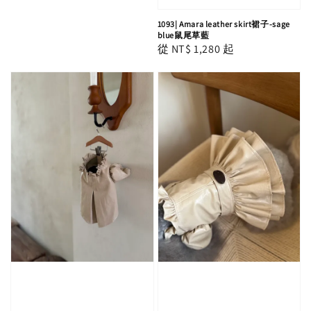
1093| Amara leather skirt裙子-sage
blue鼠尾草藍
Regular
從
NT$ 1,280
起
price