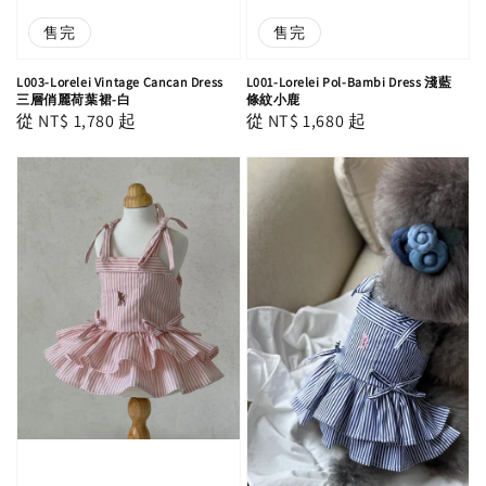
售完
售完
L003-Lorelei Vintage Cancan Dress
L001-Lorelei Pol-Bambi Dress 淺藍
三層俏麗荷葉裙-白
條紋小鹿
Regular
從
NT$ 1,780
起
Regular
從
NT$ 1,680
起
price
price