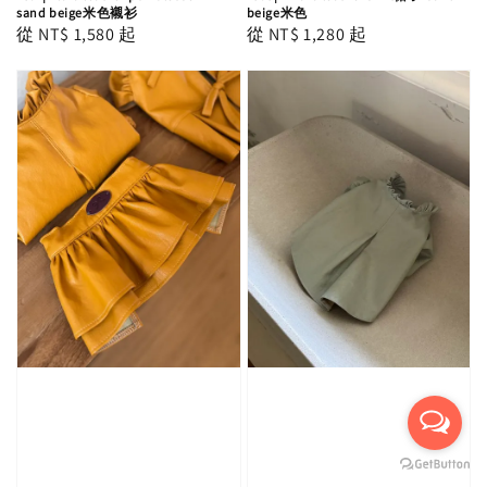
sand beige米色襯衫
beige米色
Regular
從
NT$ 1,580
起
Regular
從
NT$ 1,280
起
price
price