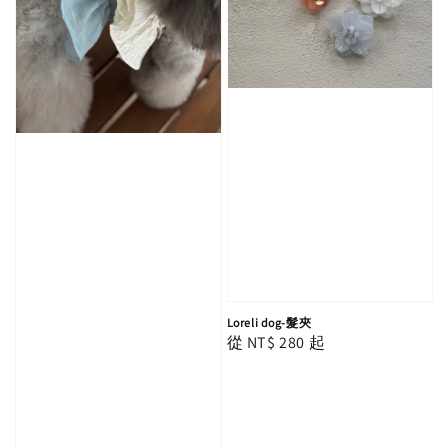
Loreli dog-髮夾
Regular
從
NT$ 280
起
price