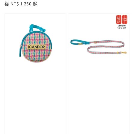
Regular
從
NT$ 1,250
起
price