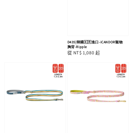
D435|韓國🇰🇷進口-iCANDOR寵物
胸背-Ripple
Regular
從
NT$ 1,080
起
price