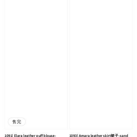
售完
1091| Elara leather puff blouse-
1093| Amara leather skirt裙子-sand