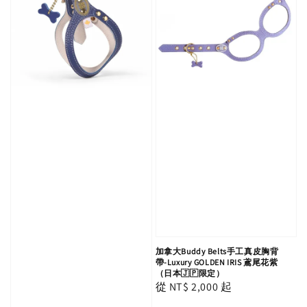
加拿大Buddy Belts手工真皮胸背
帶-Luxury GOLDEN IRIS 鳶尾花紫
（日本🇯🇵限定）
Regular
從
NT$ 2,000
起
price