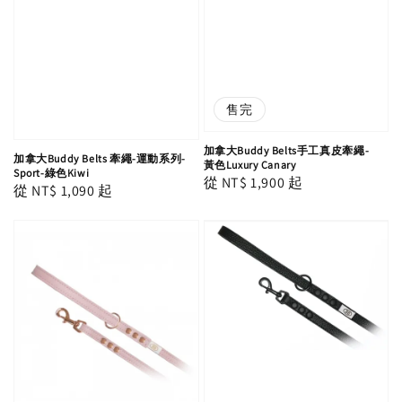
售完
加拿大Buddy Belts手工真皮牽繩-
加拿大Buddy Belts 牽繩-運動系列-
黃色Luxury Canary
Sport-綠色Kiwi
Regular
從
NT$ 1,900
起
Regular
從
NT$ 1,090
起
price
price