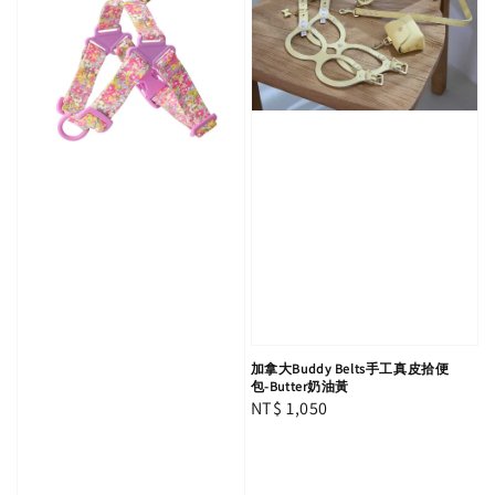
加拿大Buddy Belts手工真皮拾便
包-Butter奶油黃
Regular
NT$ 1,050
price