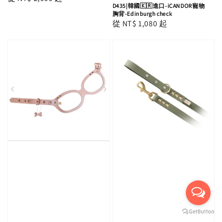
D435|韓國🇰🇷進口-iCANDOR寵物
price
胸背-Edinburgh check
Regular
從
NT$ 1,080
起
price