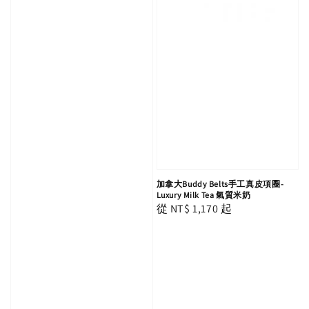
加拿大Buddy Belts手工真皮項圈-
Luxury Milk Tea 氣質米奶
Regular
從
NT$ 1,170
起
price