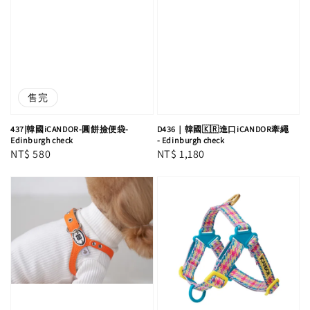
售完
437|韓國iCANDOR-圓餅撿便袋-
D436｜韓國🇰🇷進口iCANDOR牽繩
Edinburgh check
- Edinburgh check
Regular
NT$ 580
Regular
NT$ 1,180
price
price