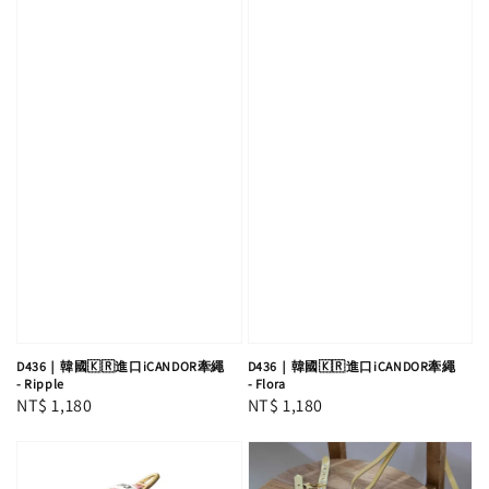
D436｜韓國🇰🇷進口iCANDOR牽繩
D436｜韓國🇰🇷進口iCANDOR牽繩
- Ripple
- Flora
Regular
NT$ 1,180
Regular
NT$ 1,180
price
price