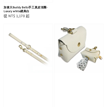
加拿大Buddy Belts手工真皮項圈-
Luxury white經典白
Regular
從
NT$ 1,170
起
price