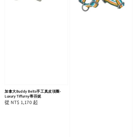
加拿大Buddy Belts手工真皮項圈-
Luxury Tiffurny蒂芬妮
Regular
從
NT$ 1,170
起
price