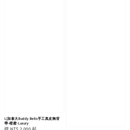
L|加拿大Buddy Belts手工真皮胸背
帶-橙蜜-Luxury
Regular
從
NT$ 2,000
起