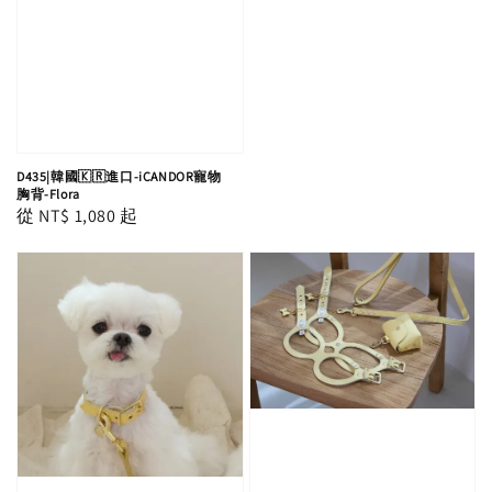
D435|韓國🇰🇷進口-iCANDOR寵物
胸背-Flora
Regular
從
NT$ 1,080
起
price