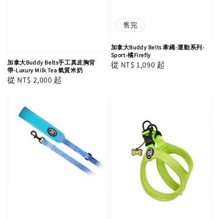
售完
加拿大Buddy Belts 牽繩-運動系列-
Sport-橘Firefly
加拿大Buddy Belts手工真皮胸背
Regular
從
NT$ 1,090
起
帶-Luxury Milk Tea 氣質米奶
price
Regular
從
NT$ 2,000
起
price