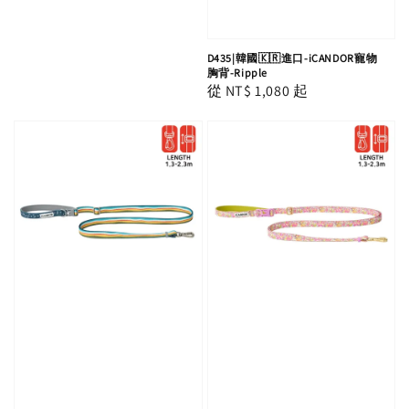
D435|韓國🇰🇷進口-iCANDOR寵物
胸背-Ripple
Regular
從
NT$ 1,080
起
price