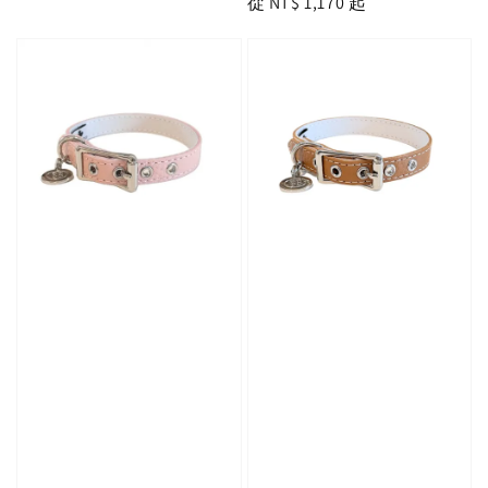
Regular
從
NT$ 1,170
起
price